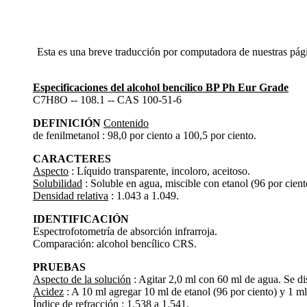
Esta es una breve traducción por computadora de nuestras pági
Especificaciones del alcohol bencílico BP Ph Eur Grade
C7H8O -- 108.1 -- CAS 100-51-6
DEFINICIÓN
Contenido
de fenilmetanol : 98,0 por ciento a 100,5 por ciento.
CARACTERES
Aspecto
: Líquido transparente, incoloro, aceitoso.
Solubilidad
: Soluble en agua, miscible con etanol (96 por cient
Densidad relativa
: 1.043 a 1.049.
IDENTIFICACIÓN
Espectrofotometría de absorción infrarroja.
Comparación: alcohol bencílico CRS.
PRUEBAS
Aspecto de la solución
: Agitar 2,0 ml con 60 ml de agua. Se di
Acidez
: A 10 ml agregar 10 ml de etanol (96 por ciento) y 1 ml
Índice de refracción
: 1.538 a 1.541.