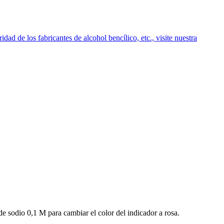
idad de los fabricantes de alcohol bencílico, etc., visite nuestra
de sodio 0,1 M para cambiar el color del indicador a rosa.