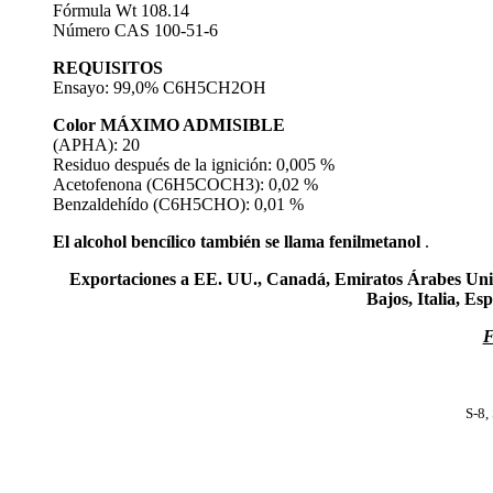
Fórmula Wt 108.14
Número CAS 100-51-6
REQUISITOS
Ensayo: 99,0% C6H5CH2OH
Color MÁXIMO ADMISIBLE
(APHA): 20
Residuo después de la ignición: 0,005 %
Acetofenona (C6H5COCH3): 0,02 %
Benzaldehído (C6H5CHO): 0,01 %
El alcohol bencílico también se llama fenilmetanol
.
Exportaciones a EE. UU., Canadá, Emiratos Árabes Unido
Bajos, Italia, Es
F
S-8