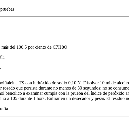
 pruebas
no más del 100,5 por ciento de C7H8O.
fía
.
olftaleína TS con hidróxido de sodio 0,10 N. Disolver 10 ml de alcohol 
lor rosado que persista durante no menos de 30 segundos: no se consume
l bencílico a examinar cumpla con la prueba del índice de peróxido ant
iduo a 105 durante 1 hora. Enfriar en un desecador y pesar. El residuo
rafía