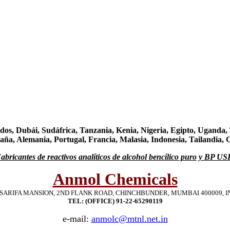
s, Dubái, Sudáfrica, Tanzania, Kenia, Nigeria, Egipto, Uganda, T
paña, Alemania, Portugal, Francia, Malasia, Indonesia, Tailandia, 
abricantes de reactivos analíticos de alcohol bencílico puro y BP US
Anmol Chemicals
, SARIFA MANSION, 2ND FLANK ROAD, CHINCHBUNDER, MUMBAI 400009, I
TEL: (OFFICE) 91-22-65290119
e-mail:
anmolc@mtnl.net.in