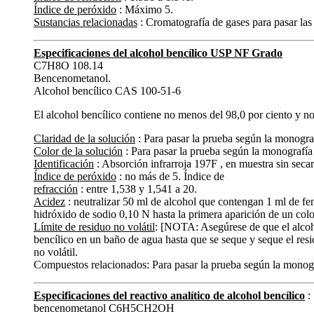
Índice de peróxido
: Máximo 5.
Sustancias relacionadas
: Cromatografía de gases para pasar las
Especificaciones del alcohol bencílico USP NF Grado
C7H8O 108.14
Bencenometanol.
Alcohol bencílico CAS 100-51-6
El alcohol bencílico contiene no menos del 98,0 por ciento y 
Claridad de la solución
: Para pasar la prueba según la monogra
Color de la solución
: Para pasar la prueba según la monografía
Identificación
: Absorción infrarroja 197F , en muestra sin secar
Índice de peróxido
: no más de 5. Índice de
refracción
: entre 1,538 y 1,541 a 20.
Acidez
: neutralizar 50 ml de alcohol que contengan 1 ml de fen
hidróxido de sodio 0,10 N hasta la primera aparición de un co
Límite de residuo no volátil
: [NOTA: Asegúrese de que el alcoho
bencílico en un baño de agua hasta que se seque y seque el res
no volátil.
Compuestos relacionados: Para pasar la prueba según la monog
Especificaciones del reactivo analítico de alcohol bencílico
:
bencenometanol C6H5CH2OH